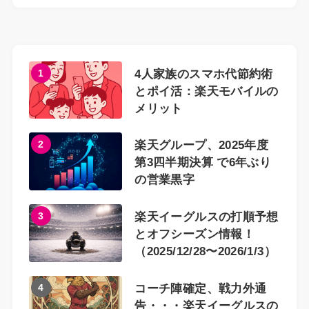
1
4人家族のスマホ代節約術
とポイ活：楽天モバイルの
メリット
2
楽天グループ、2025年度
第3四半期決算 で6年ぶり
の営業黒字
3
楽天イーグルスの打順予想
とオフシーズン情報！
（2025/12/28〜2026/1/3）
4
コーチ陣確定、戦力外通
告・・・楽天イーグルスの