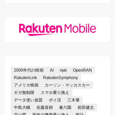
2000年代の映画
AI
npb
OpenRAN
RakutenLink
RakutenSymphony
アメリカ映画
カーソン・マッカスカー
ギガ無制限
スマホ乗り換え
データ使い放題
ポイ活
三木肇
中島大輔
佐藤直樹
兼六園
前田健太
宗山塁
家族で携帯乗り換え
家計