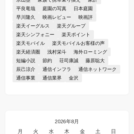
平良竜哉
庭園の写真
日本庭園
早川隆久
映画レビュー
映画評
楽天イーグルス
楽天グループ
楽天シンフォニー
楽天ポイント
楽天モバイル
楽天モバイルお客様の声
楽天経済圏
浅村栄斗
海外ローミング
短編小説
節約
荘司康誠
藤原聡大
辰己涼介
通信インフラ
通信ネットワーク
通信事業
通信業界
金沢
2026年8月
月
火
水
木
金
土
日