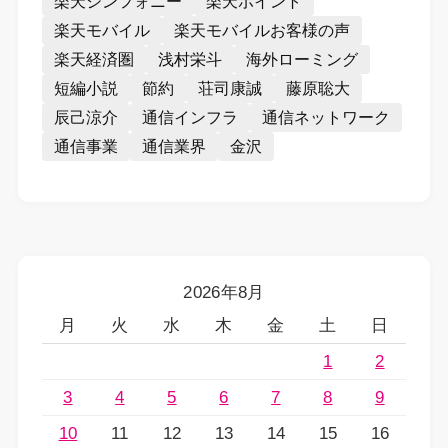
楽天シンフォニー
楽天ポイント
楽天モバイル
楽天モバイルお客様の声
楽天経済圏
浅村栄斗
海外ローミング
短編小説
節約
荘司康誠
藤原聡大
辰己涼介
通信インフラ
通信ネットワーク
通信事業
通信業界
金沢
2026年8月
月
火
水
木
金
土
日
1
2
3
4
5
6
7
8
9
10
11
12
13
14
15
16