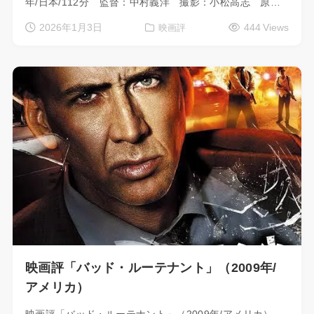
年/日本/112分 監督：中村義洋 撮影：小松高志 原…
2026年1月3日
444 Views
映画評
映画評「バッド・ルーテナント」（2009年/
アメリカ）