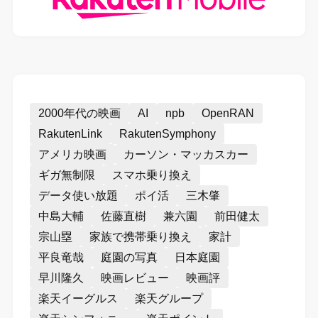
2000年代の映画
AI
npb
OpenRAN
RakutenLink
RakutenSymphony
アメリカ映画
カーソン・マッカスカー
ギガ無制限
スマホ乗り換え
データ使い放題
ポイ活
三木肇
中島大輔
佐藤直樹
兼六園
前田健太
宗山塁
家族で携帯乗り換え
家計
平良竜哉
庭園の写真
日本庭園
早川隆久
映画レビュー
映画評
楽天イーグルス
楽天グループ