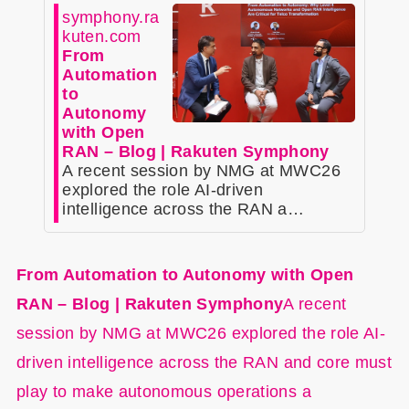
symphony.ra
kuten.com
From
Automation
to
Autonomy
with Open
RAN – Blog | Rakuten Symphony
A recent session by NMG at MWC26
explored the role AI-driven
intelligence across the RAN a…
From Automation to Autonomy with Open
RAN – Blog | Rakuten Symphony
A recent
session by NMG at MWC26 explored the role AI-
driven intelligence across the RAN and core must
play to make autonomous operations a