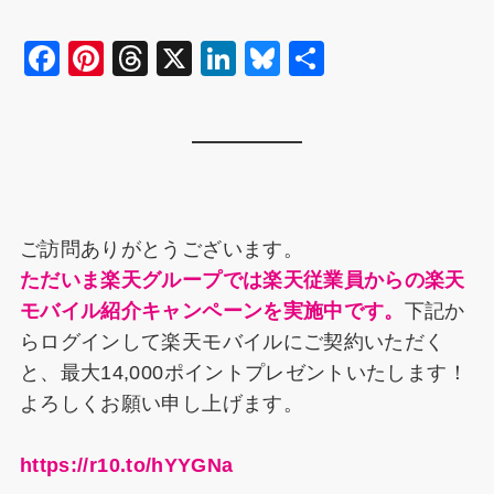
F
Pi
T
X
Li
Bl
共
a
nt
hr
n
u
有
c
er
e
k
e
e
e
a
e
s
b
st
d
dI
k
o
s
n
y
ご訪問ありがとうございます。
o
ただいま楽天グループでは楽天従業員からの楽天
k
モバイル紹介キャンペーンを実施中です。
下記か
らログインして楽天モバイルにご契約いただく
と、最大14,000ポイントプレゼントいたします！
よろしくお願い申し上げます。
https://r10.to/hYYGNa