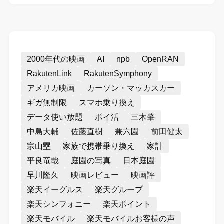
2000年代の映画
AI
npb
OpenRAN
RakutenLink
RakutenSymphony
アメリカ映画
カーソン・マッカスカー
ギガ無制限
スマホ乗り換え
データ使い放題
ポイ活
三木肇
中島大輔
佐藤直樹
兼六園
前田健太
宗山塁
家族で携帯乗り換え
家計
平良竜哉
庭園の写真
日本庭園
早川隆久
映画レビュー
映画評
楽天イーグルス
楽天グループ
楽天シンフォニー
楽天ポイント
楽天モバイル
楽天モバイルお客様の声