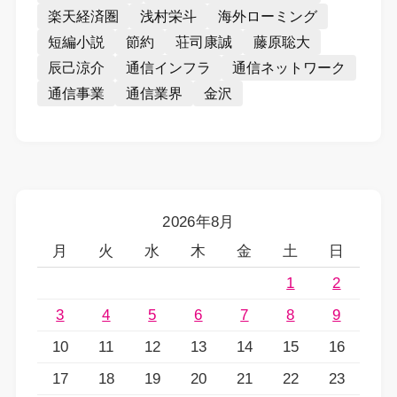
楽天経済圏
浅村栄斗
海外ローミング
短編小説
節約
荘司康誠
藤原聡大
辰己涼介
通信インフラ
通信ネットワーク
通信事業
通信業界
金沢
2026年8月
月
火
水
木
金
土
日
1
2
3
4
5
6
7
8
9
10
11
12
13
14
15
16
17
18
19
20
21
22
23